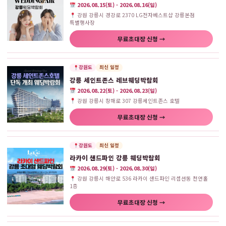
2026.08.15(토) - 2026.08.16(일)
강원 강릉시 경강로 2370 LG전자베스트샵 강릉본점
특별행사장
무료초대장 신청 →
강원도
최신 일정
강릉 세인트존스 레브웨딩박람회
2026.08.22(토) - 2026.08.23(일)
강원 강릉시 창해로 307 강릉세인트존스 호텔
무료초대장 신청 →
강원도
최신 일정
라카이 샌드파인 강릉 웨딩박람회
2026.08.29(토) - 2026.08.30(일)
강원 강릉시 해안로 536 라카이 샌드파인 리셉션동 천연홀
1층
무료초대장 신청 →